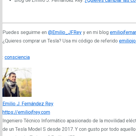
Blog de Emilio J. Fernández Rey
:
¿Quieres cambiar las co
Puedes seguirme en
@Emilio_JFRey
y en mi blog
emiliojfern
¿Quieres comprar un Tesla? Usa mi código de referido
emilioj
:
consciencia
Emilio J. Fernández Rey
https://emiliojfrey.com
Ingeniero Técnico Informático apasionado de la movilidad eléct
de un Tesla Model S desde 2017. Y con gusto por todo aquello qu