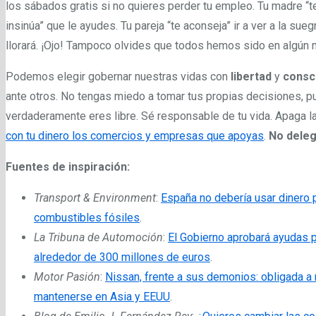
los sábados gratis si no quieres perder tu empleo. Tu madre “te
insinúa” que le ayudes. Tu pareja “te aconseja” ir a ver a la sueg
llorará. ¡Ojo! Tampoco olvides que todos hemos sido en algún 
Podemos elegir gobernar nuestras vidas con
libertad
y
consc
ante otros. No tengas miedo a tomar tus propias decisiones, p
verdaderamente eres libre. Sé responsable de tu vida. Apaga la
con tu dinero los comercios y empresas que apoyas
.
No deleg
Fuentes de inspiración:
Transport & Environment
:
España no debería usar dinero p
combustibles fósiles
.
La Tribuna de Automoción
:
El Gobierno aprobará ayudas p
alrededor de 300 millones de euros
.
Motor Pasión
:
Nissan, frente a sus demonios: obligada a 
mantenerse en Asia y EEUU
.