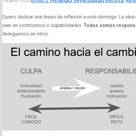
14 junio 2020
Emilio J. Fernández Rey
Actualidad eléctrica
,
Refl
Quiero dedicar una líneas de reflexión a este domingo. La idea
caer en victimismos o culpabilidades.
Todos somos respons
deleguemos en otros.