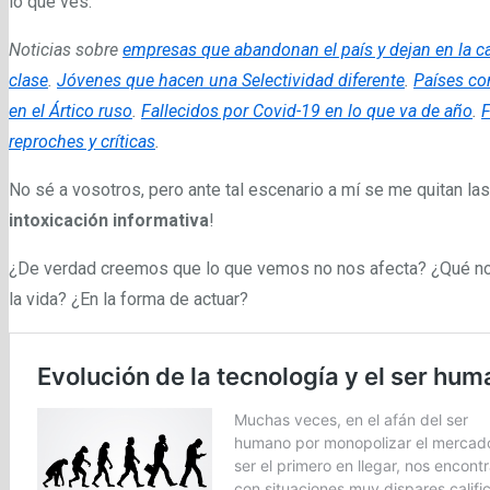
lo que ves.
Noticias sobre
empresas que abandonan el país y dejan en la c
clase
.
Jóvenes que hacen una Selectividad diferente
.
Países co
en el Ártico ruso
.
Fallecidos por Covid-19 en lo que va de año
.
F
reproches y críticas
.
No sé a vosotros, pero ante tal escenario a mí se me quitan las
intoxicación informativa
!
¿De verdad creemos que lo que vemos no nos afecta? ¿Qué no 
la vida? ¿En la forma de actuar?