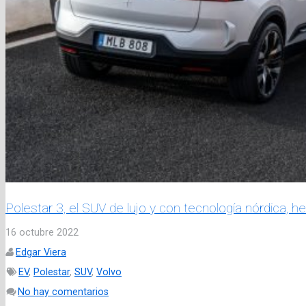
Polestar 3, el SUV de lujo y con tecnología nórdica, h
16 octubre 2022
Edgar Viera
EV
,
Polestar
,
SUV
,
Volvo
No hay comentarios