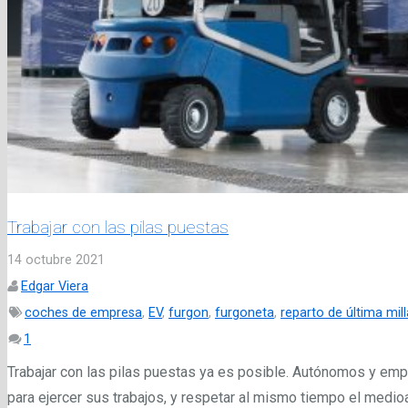
Trabajar con las pilas puestas
14 octubre 2021
Edgar Viera
coches de empresa
,
EV
,
furgon
,
furgoneta
,
reparto de última mill
Comentario
1
Trabajar con las pilas puestas ya es posible. Autónomos y emp
para ejercer sus trabajos, y respetar al mismo tiempo el medi