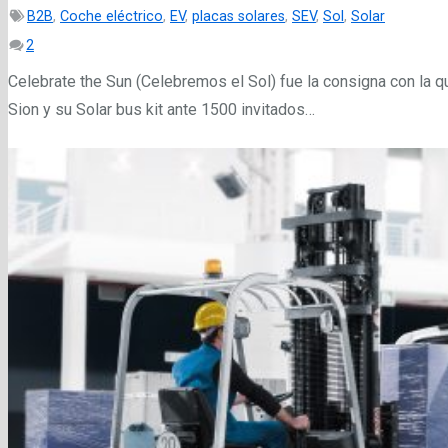
B2B
,
Coche eléctrico
,
EV
,
placas solares
,
SEV
,
Sol
,
Solar
Comentarios
2
Celebrate the Sun (Celebremos el Sol) fue la consigna con la 
Sion y su Solar bus kit ante 1500 invitados…