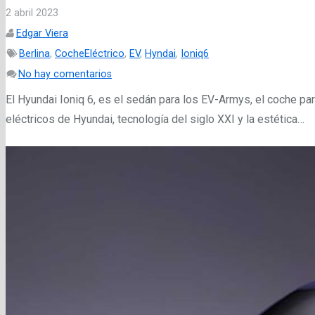
2 abril 2023
Edgar Viera
Berlina
,
CocheEléctrico
,
EV
,
Hyndai
,
Ioniq6
No hay comentarios
El Hyundai Ioniq 6, es el sedán para los EV-Armys, el coche par
eléctricos de Hyundai, tecnología del siglo XXI y la estética…