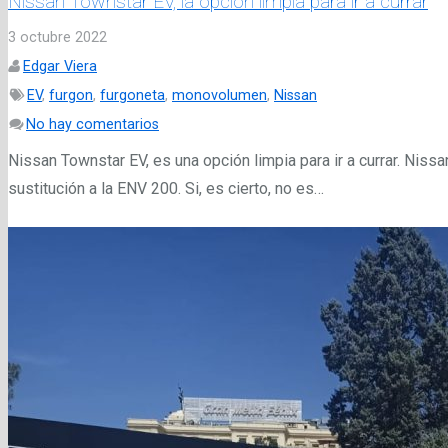
Nissan Townstar EV, la opción limpia para ir a currar
3 octubre 2022
Edgar Viera
EV
,
furgon
,
furgoneta
,
monovolumen
,
Nissan
No hay comentarios
Nissan Townstar EV, es una opción limpia para ir a currar. Nis
sustitución a la ENV 200. Si, es cierto, no es…