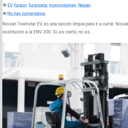
EV
,
furgon
,
furgoneta
,
monovolumen
,
Nissan
No hay comentarios
Nissan Townstar EV, es una opción limpia para ir a currar. Nis
sustitución a la ENV 200. Si, es cierto, no es…