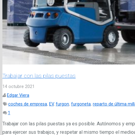
Trabajar con las pilas puestas
14 octubre 2021
Edgar Viera
coches de empresa
,
EV
,
furgon
,
furgoneta
,
reparto de última mill
Comentario
1
Trabajar con las pilas puestas ya es posible. Autónomos y emp
para ejercer sus trabajos, y respetar al mismo tiempo el medi