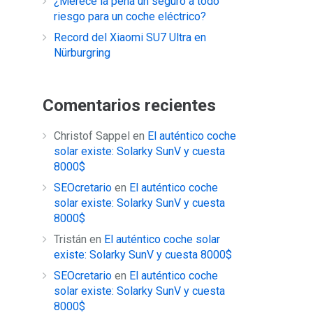
¿Merece la pena un seguro a todo
riesgo para un coche eléctrico?
Record del Xiaomi SU7 Ultra en
Nürburgring
Comentarios recientes
Christof Sappel
en
El auténtico coche
solar existe: Solarky SunV y cuesta
8000$
SEOcretario
en
El auténtico coche
solar existe: Solarky SunV y cuesta
8000$
Tristán
en
El auténtico coche solar
existe: Solarky SunV y cuesta 8000$
SEOcretario
en
El auténtico coche
solar existe: Solarky SunV y cuesta
8000$