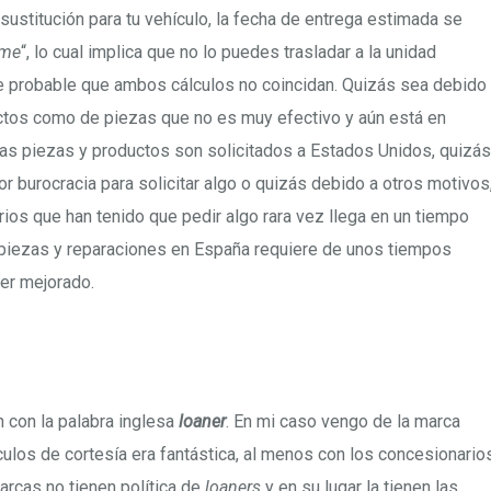
ustitución para tu vehículo, la fecha de entrega estimada se
ime
“, lo cual implica que no lo puedes trasladar a la unidad
te probable que ambos cálculos no coincidan. Quizás sea debido
ctos como de piezas que no es muy efectivo y aún está en
las piezas y productos son solicitados a Estados Unidos, quizás
r burocracia para solicitar algo o quizás debido a otros motivos
rios que han tenido que pedir algo rara vez llega en un tiempo
 piezas y reparaciones en España requiere de unos tiempos
er mejorado.
n con la palabra inglesa
loaner
. En mi caso vengo de la marca
ículos de cortesía era fantástica, al menos con los concesionario
marcas no tienen política de
loaners
y en su lugar la tienen las