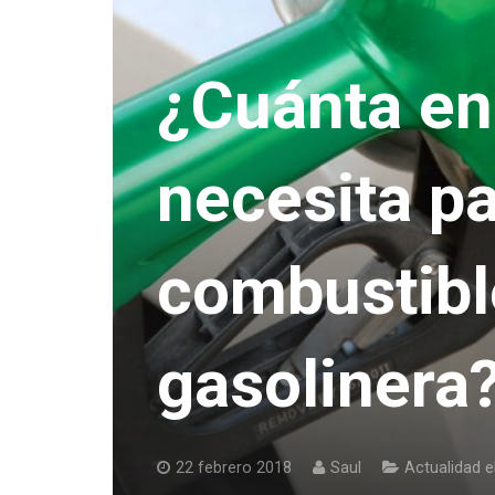
¿Cuánta en
necesita pa
combustibl
gasolinera
22 febrero 2018
Saul
Actualidad e