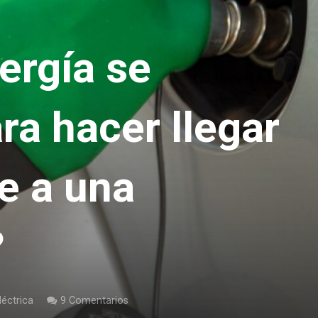
ergía se
ra hacer llegar
e a una
?
léctrica
9
Comentarios