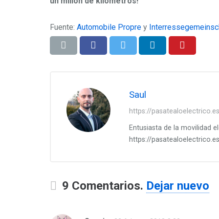
un millón de kilómetros!
Fuente:
Automobile Propre
y
Interressegemeinsch
Saul
https://pasatealoelectrico.e
Entusiasta de la movilidad e
https://pasatealoelectrico.e
9
Comentarios
.
Dejar nuevo