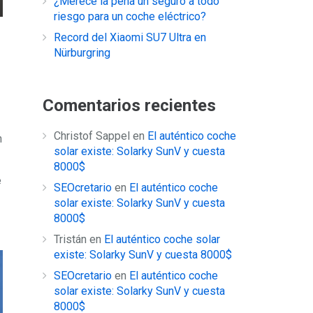
¿Merece la pena un seguro a todo
riesgo para un coche eléctrico?
Record del Xiaomi SU7 Ultra en
Nürburgring
Comentarios recientes
Christof Sappel
en
El auténtico coche
n
solar existe: Solarky SunV y cuesta
8000$
e
SEOcretario
en
El auténtico coche
solar existe: Solarky SunV y cuesta
8000$
Tristán
en
El auténtico coche solar
existe: Solarky SunV y cuesta 8000$
SEOcretario
en
El auténtico coche
solar existe: Solarky SunV y cuesta
8000$