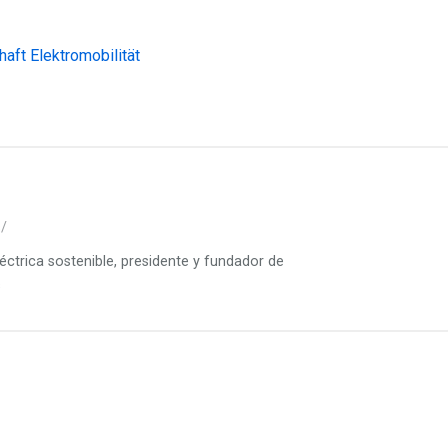
aft Elektromobilität
s/
léctrica sostenible, presidente y fundador de
s