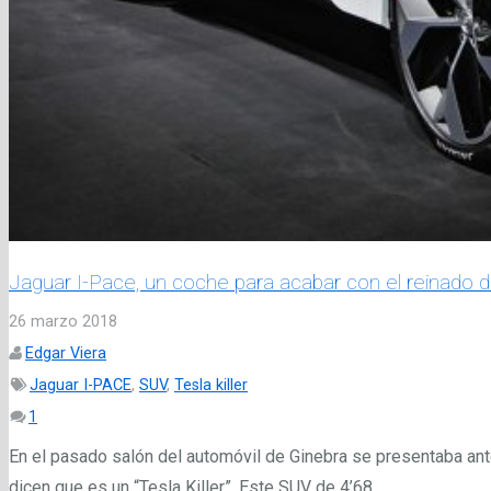
Jaguar I-Pace, un coche para acabar con el reinado d
26 marzo 2018
Edgar Viera
Jaguar I-PACE
,
SUV
,
Tesla killer
Comentario
1
En el pasado salón del automóvil de Ginebra se presentaba ante
dicen que es un “Tesla Killer”. Este SUV de 4’68…