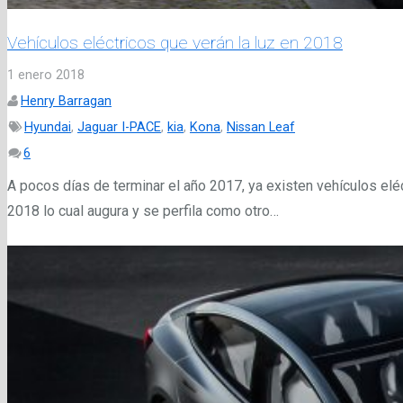
Vehículos eléctricos que verán la luz en 2018
1 enero 2018
Henry Barragan
Hyundai
,
Jaguar I-PACE
,
kia
,
Kona
,
Nissan Leaf
Comentarios
6
A pocos días de terminar el año 2017, ya existen vehículos elé
2018 lo cual augura y se perfila como otro…