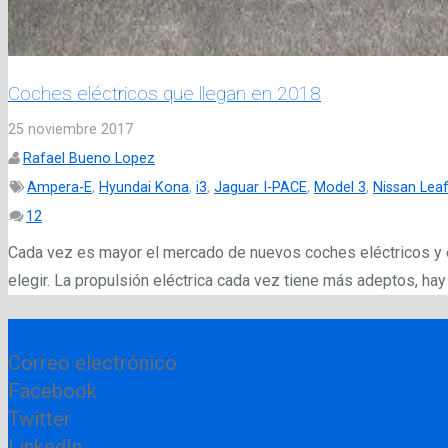
Coches eléctricos que llegan en 2018
25 noviembre 2017
Rafael Bueno Lopez
Ampera-E
,
Hyundai Kona
,
i3
,
Jaguar I-PACE
,
Model 3
,
Nissan Lea
Comentarios
12
Cada vez es mayor el mercado de nuevos coches eléctricos y 
elegir. La propulsión eléctrica cada vez tiene más adeptos, ha
Correo electrónico
Facebook
Twitter
LinkedIn