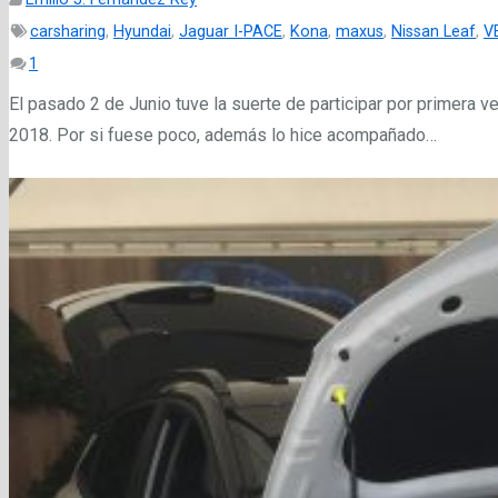
carsharing
,
Hyundai
,
Jaguar I-PACE
,
Kona
,
maxus
,
Nissan Leaf
,
V
Comentario
1
El pasado 2 de Junio tuve la suerte de participar por primera v
2018. Por si fuese poco, además lo hice acompañado…