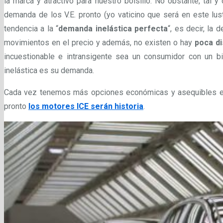
la marca y atractivo para nuestro bolsillo. No obstante, tal y
demanda de los V.E. pronto (yo vaticino que será en este lus
tendencia a la “
demanda inelástica perfecta
“, es decir, la
movimientos en el precio y además, no existen o hay
poca di
incuestionable e intransigente sea un consumidor con un 
inelástica es su demanda.
Cada vez tenemos más opciones económicas y asequibles en
pronto
los motores ICE serán historia
.