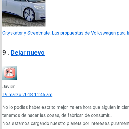
Cityskater y Streetmate. Las propuestas de Volkswagen para la
Comentarios
9
.
Dejar nuevo
Javier
19 marzo 2018 11:46 am
No lo podias haber escrito mejor. Ya era hora que alguien inici
tenemos de hacer las cosas, de fabricar, de consumir…
Nos estamos cargando nuestro planeta por intereses puramen