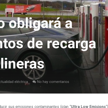
 obligará a
ntos de recarga
lineras
tualidad eléctrica
No hay comentarios
ucir sus emisiones contaminantes (plan “
Ultra Low Emisions
“)