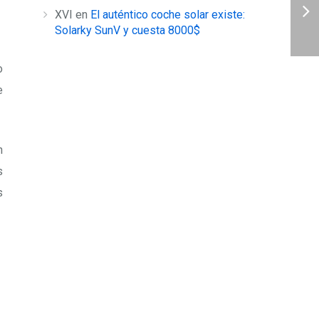
XVI
en
El auténtico coche solar existe:
Solarky SunV y cuesta 8000$
o
e
n
s
s