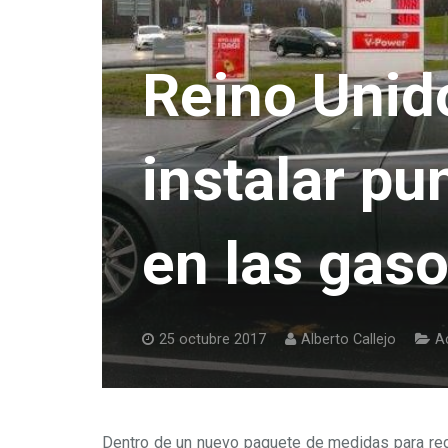
Reino Unido
instalar pu
en las gaso
25 octubre 2017
Alberto Callejo
Ac
Dentro de un nuevo paquete de medidas para red