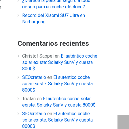
¿Merece la pena un seguro a todo
riesgo para un coche eléctrico?
e
Record del Xiaomi SU7 Ultra en
Nürburgring
Comentarios recientes
Christof Sappel
en
El auténtico coche
solar existe: Solarky SunV y cuesta
8000$
SEOcretario
en
El auténtico coche
solar existe: Solarky SunV y cuesta
8000$
Tristán
en
El auténtico coche solar
existe: Solarky SunV y cuesta 8000$
SEOcretario
en
El auténtico coche
solar existe: Solarky SunV y cuesta
8000$