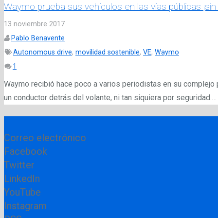
Waymo prueba sus vehículos en las vías públicas ¡sin 
13 noviembre 2017
Pablo Benavente
Autonomous drive
,
movilidad sostenible
,
VE
,
Waymo
Comentario
1
Waymo recibió hace poco a varios periodistas en su complejo pr
un conductor detrás del volante, ni tan siquiera por seguridad.…
Correo electrónico
Facebook
Twitter
LinkedIn
YouTube
Instagram