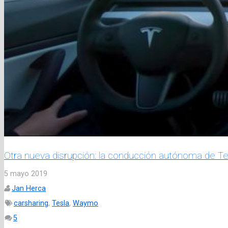
Otra nueva disrupción: la conducción autónoma de Te
5 mayo 2019
Jan Herca
carsharing
,
Tesla
,
Waymo
Comentarios
5