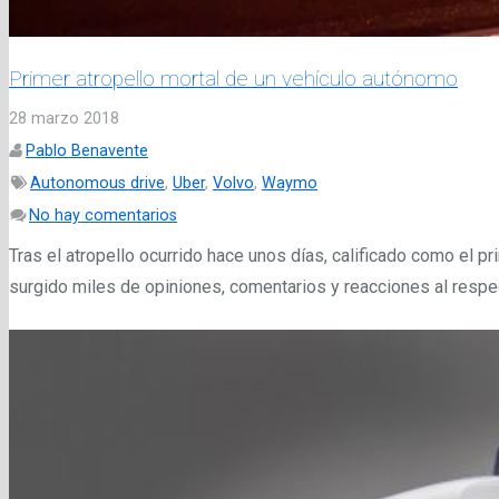
Primer atropello mortal de un vehículo autónomo
28 marzo 2018
Pablo Benavente
Autonomous drive
,
Uber
,
Volvo
,
Waymo
No hay comentarios
Tras el atropello ocurrido hace unos días, calificado como el p
surgido miles de opiniones, comentarios y reacciones al respec