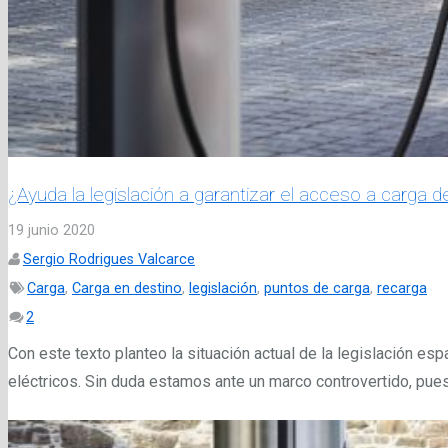
¿Ayuda la legislación a garantizar el acceso a carga 
19 junio 2020
Sergio Rodrigues Valcarce
Carga
,
Carga en destino
,
legislación
,
puntos de carga
,
recarga
Comentarios
2
Con este texto planteo la situación actual de la legislación es
eléctricos. Sin duda estamos ante un marco controvertido, pue