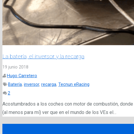
La batería, el inversor y la recarga
19 junio 2018
Hugo Carretero
Batería
,
inversor
,
recarga
,
Tecnun eRacing
Comentarios
2
Acostumbrados a los coches con motor de combustión, donde el
(al menos para mí) ver que en el mundo de los VEs el…