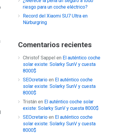
¿Merece la pena un seguro a todo
riesgo para un coche eléctrico?
o
Record del Xiaomi SU7 Ultra en
Nürburgring
s
Comentarios recientes
Christof Sappel
en
El auténtico coche
solar existe: Solarky SunV y cuesta
8000$
SEOcretario
en
El auténtico coche
solar existe: Solarky SunV y cuesta
8000$
Tristán
en
El auténtico coche solar
existe: Solarky SunV y cuesta 8000$
l
SEOcretario
en
El auténtico coche
solar existe: Solarky SunV y cuesta
8000$