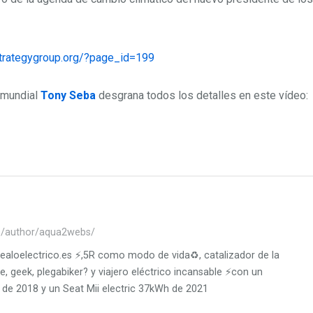
strategygroup.org/?page_id=199
 mundial
Tony Seba
desgrana todos los detalles en este vídeo:
es/author/aqua2webs/
ealoelectrico.es ⚡️,5R como modo de vida♻️, catalizador de la
e, geek, plegabiker? y viajero eléctrico incansable ⚡️con un
e 2018 y un Seat Mii electric 37kWh de 2021