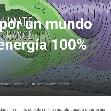
 por un mundo
energía 100%
exiones - offtopic
No hay comentarios
udas sobre si es posible crear un
mundo basado en energía