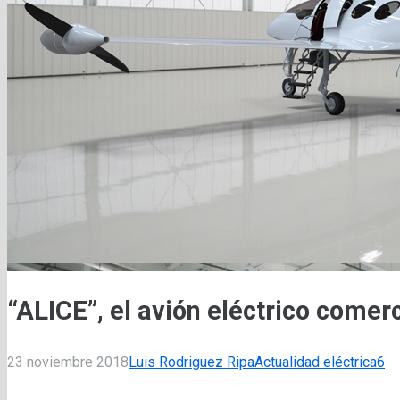
“ALICE”, el avión eléctrico comer
Co
23 noviembre 2018
Luis Rodriguez Ripa
Actualidad eléctrica
6