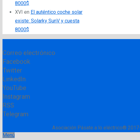
8000$
XVI
en
El auténtico coche solar
existe: Solarky SunV y cuesta
8000$
Correo electrónico
Facebook
Twitter
LinkedIn
YouTube
Instagram
RSS
Telegram
Asociación Pásate a lo eléctrico® 2017
Menú