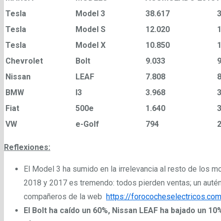
Tesla
Model 3
38.617
Tesla
Model S
12.020
Tesla
Model X
10.850
Chevrolet
Bolt
9.033
9
Nissan
LEAF
7.808
8
BMW
I3
3.968
3
Fiat
500e
1.640
3
VW
e-Golf
794
2
Reflexiones:
El Model 3 ha sumido en la irrelevancia al resto de los
2018 y 2017 es tremendo: todos pierden ventas; un aut
compañeros de la web
https://forococheselectricos.co
El Bolt ha caído un 60%, Nissan LEAF
ha bajado un 10