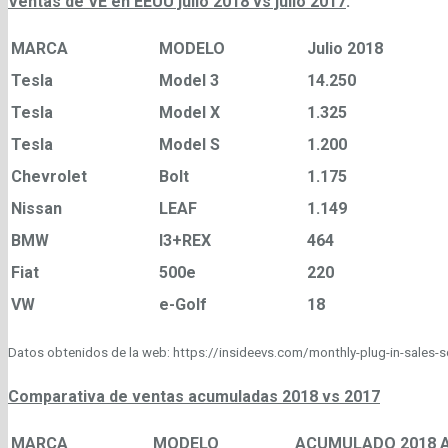
Ventas de VE en EEUU julio 2018 vs julio 2017
:
MARCA
MODELO
Julio 2018
Tesla
Model 3
14.250
Tesla
Model X
1.325
Tesla
Model S
1.200
Chevrolet
Bolt
1.175
Nissan
LEAF
1.149
BMW
I3+REX
464
Fiat
500e
220
VW
e-Golf
18
Datos obtenidos de la web: https://insideevs.com/monthly-plug-in-sales-
Comparativa de ventas acumuladas 2018 vs 2017
MARCA
MODELO
ACUMULADO 2018