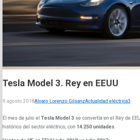
Tesla Model 3. Rey en EEUU
Com
9 agosto 2018
Alvaro Lorenzo Gilsanz
Actualidad eléctrica
3
El mes de julio el
Tesla Model 3
se convertía en el Rey de EEU
histórico del sector eléctrico, con
14.250 unidades
.