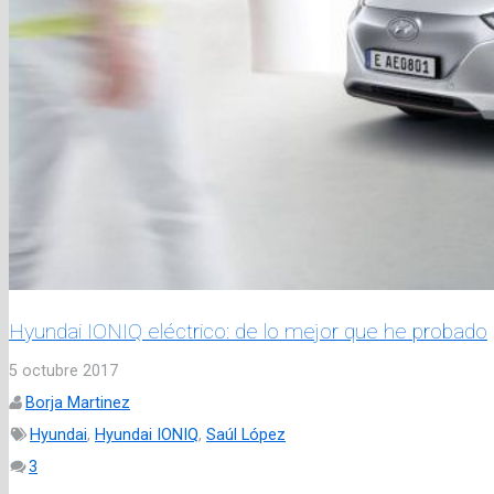
Hyundai IONIQ eléctrico: de lo mejor que he probado
5 octubre 2017
Borja Martinez
Hyundai
,
Hyundai IONIQ
,
Saúl López
Comentarios
3