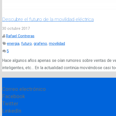
Descubre el futuro de la movilidad eléctrica
30 octubre 2017
Rafael Contreras
energia
,
futuro
,
grafeno
,
movilidad
Comentarios
5
Hace algunos años apenas se oían rumores sobre ventas de vehí
inteligentes, etc… En la actualidad continúa moviéndose casi 
Correo electrónico
Facebook
Twitter
LinkedIn