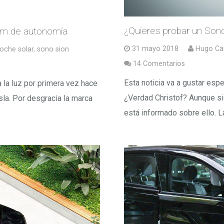
¿Quieres probar un Son
0km de autonomía
31 mayo 2018
Hugo Ca
oche solar
,
sono sion
14
Comentarios
Esta noticia va a gustar esp
a la luz por primera vez hace
¿Verdad Christof? Aunque si
la. Por desgracia la marca
está informado sobre ello. 