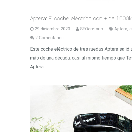
Aptera: El coche eléctrico con + de 100
29 diciembre 2020
SEOcretario
Aptera
,
c
2
Comentarios
Este coche eléctrico de tres ruedas Aptera salió 
más de una década, casi al mismo tiempo que Tes
Aptera…