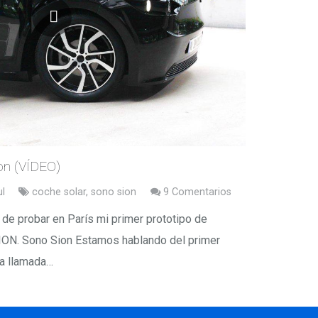
on (VÍDEO)
ul
coche solar
,
sono sion
9
Comentarios
de probar en París mi primer prototipo de
 SION. Sono Sion Estamos hablando del primer
na llamada…