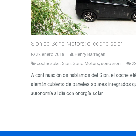
Sion de Sono Motors: el coche solar
22 enero 2018
Henry Barragan
coche solar
,
Sion
,
Sono Motors
,
sono sion
2
A continuación os hablamos del Sion, el coche elé
alemán cubierto de paneles solares integrados q
autonomía al día con energía solar.…