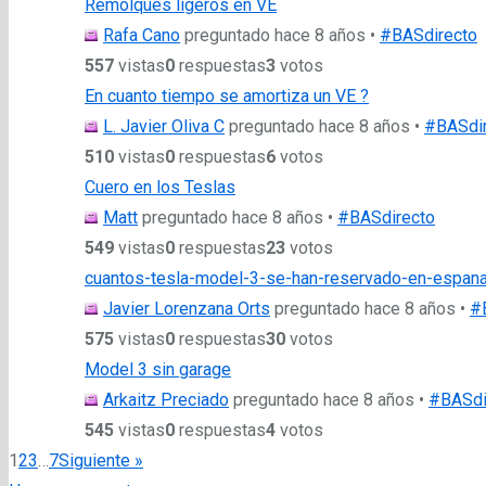
Remolques ligeros en VE
Rafa Cano
preguntado hace 8 años
•
#BASdirecto
557
vistas
0
respuestas
3
votos
En cuanto tiempo se amortiza un VE ?
L. Javier Oliva C
preguntado hace 8 años
•
#BASdi
510
vistas
0
respuestas
6
votos
Cuero en los Teslas
Matt
preguntado hace 8 años
•
#BASdirecto
549
vistas
0
respuestas
23
votos
cuantos-tesla-model-3-se-han-reservado-en-espan
Javier Lorenzana Orts
preguntado hace 8 años
•
#
575
vistas
0
respuestas
30
votos
Model 3 sin garage
Arkaitz Preciado
preguntado hace 8 años
•
#BASdi
545
vistas
0
respuestas
4
votos
1
2
3
…
7
Siguiente »