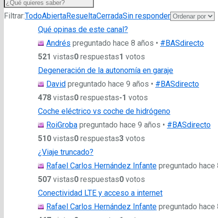
Filtrar:
Todo
Abierta
Resuelta
Cerrada
Sin responder
Qué opinas de este canal?
Andrés
preguntado hace 8 años
•
#BASdirecto
521
vistas
0
respuestas
1
votos
Degeneración de la autonomía en garaje
David
preguntado hace 9 años
•
#BASdirecto
478
vistas
0
respuestas
-1
votos
Coche eléctrico vs coche de hidrógeno
RoiGroba
preguntado hace 9 años
•
#BASdirecto
510
vistas
0
respuestas
3
votos
¿Viaje truncado?
Rafael Carlos Hernández Infante
preguntado hace 
507
vistas
0
respuestas
0
votos
Conectividad LTE y acceso a internet
Rafael Carlos Hernández Infante
preguntado hace 