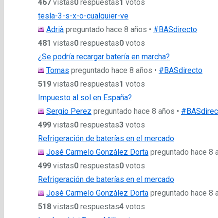
467
vistas
0
respuestas
1
votos
tesla-3-s-x-o-cualquier-ve
Adrià
preguntado hace 8 años
•
#BASdirecto
481
vistas
0
respuestas
0
votos
¿Se podría recargar batería en marcha?
Tomas
preguntado hace 8 años
•
#BASdirecto
519
vistas
0
respuestas
1
votos
Impuesto al sol en España?
Sergio Perez
preguntado hace 8 años
•
#BASdirec
499
vistas
0
respuestas
3
votos
Refrigeración de baterías en el mercado
José Carmelo González Dorta
preguntado hace 8 
499
vistas
0
respuestas
0
votos
Refrigeración de baterías en el mercado
José Carmelo González Dorta
preguntado hace 8 
518
vistas
0
respuestas
4
votos