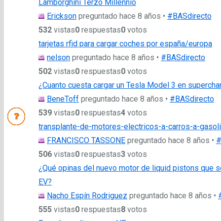
Lamborghini Terzo Millennio
Erickson
preguntado hace 8 años
•
#BASdirecto
532
vistas
0
respuestas
0
votos
tarjetas rfid para cargar coches por españa/europa
nelson
preguntado hace 8 años
•
#BASdirecto
502
vistas
0
respuestas
0
votos
¿Cuanto cuesta cargar un Tesla Model 3 en supercha
BeneToff
preguntado hace 8 años
•
#BASdirecto
539
vistas
0
respuestas
4
votos
transplante-de-motores-electricos-a-carros-a-gasol
FRANCISCO TASSONE
preguntado hace 8 años
•
#
506
vistas
0
respuestas
3
votos
¿Qué opinas del nuevo motor de liquid pistons que se 
EV?
Nacho Espín Rodriguez
preguntado hace 8 años
•
555
vistas
0
respuestas
8
votos