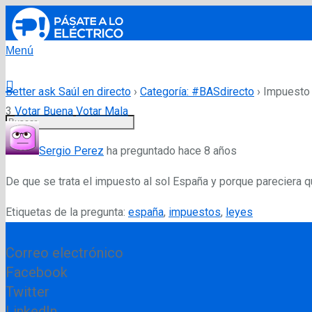
Menú
Better ask Saúl en directo
›
Categoría: #BASdirecto
›
Impuesto 
3
Votar Buena
Votar Mala
Sergio Perez
ha preguntado hace 8 años
De que se trata el impuesto al sol España y porque pareciera q
Etiquetas de la pregunta:
españa
,
impuestos
,
leyes
Correo electrónico
Facebook
Twitter
LinkedIn