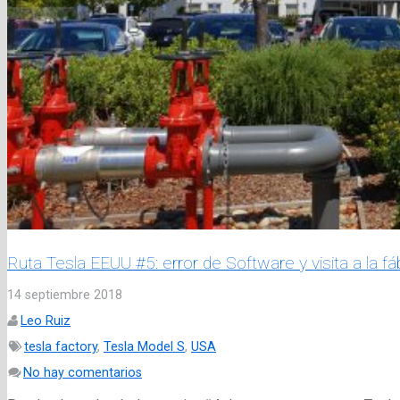
Ruta Tesla EEUU #5: error de Software y visita a la f
14 septiembre 2018
Leo Ruiz
tesla factory
,
Tesla Model S
,
USA
No hay comentarios