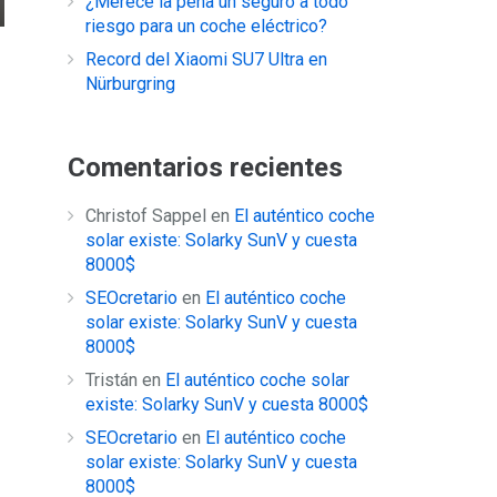
¿Merece la pena un seguro a todo
riesgo para un coche eléctrico?
Record del Xiaomi SU7 Ultra en
Nürburgring
Comentarios recientes
Christof Sappel
en
El auténtico coche
solar existe: Solarky SunV y cuesta
8000$
SEOcretario
en
El auténtico coche
solar existe: Solarky SunV y cuesta
8000$
Tristán
en
El auténtico coche solar
existe: Solarky SunV y cuesta 8000$
SEOcretario
en
El auténtico coche
solar existe: Solarky SunV y cuesta
8000$