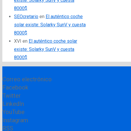
existe: Solarky SunV y cuesta
8000$
SEOcretario
en
El auténtico coche
solar existe: Solarky SunV y cuesta
8000$
XVI
en
El auténtico coche solar
existe: Solarky SunV y cuesta
8000$
Correo electrónico
Facebook
Twitter
LinkedIn
YouTube
Instagram
RSS