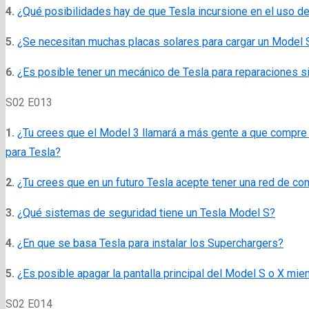
4.
¿Qué posibilidades hay de que Tesla incursione en el uso de
5.
¿Se necesitan muchas placas solares para cargar un Model 
6.
¿Es posible tener un mecánico de Tesla para reparaciones si v
S02 E013
1.
¿Tu crees que el Model 3 llamará a más gente a que compre v
para Tesla?
2.
¿Tu crees que en un futuro Tesla acepte tener una red de co
3.
¿Qué sistemas de seguridad tiene un Tesla Model S?
4.
¿En que se basa Tesla para instalar los Superchargers?
5.
¿Es posible apagar la pantalla principal del Model S o X mi
S02 E014