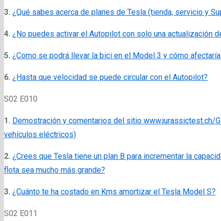
3.
¿Qué sabes acerca de planes de Tesla (tienda, servicio y Su
4.
¿No puedes activar el Autopilot con solo una actualización d
5.
¿Como se podrá llevar la bici en el Model 3 y cómo afectarí
6.
¿Hasta que velocidad se puede circular con el Autopilot?
S02 E010
1.
Demostración y comentarios del sitio www.jurassictest.ch/
vehículos eléctricos)
2.
¿Crees que Tesla tiene un plan B para incrementar la capaci
flota sea mucho más grande?
3.
¿Cuánto te ha costado en Kms amortizar el Tesla Model S?
S02 E011