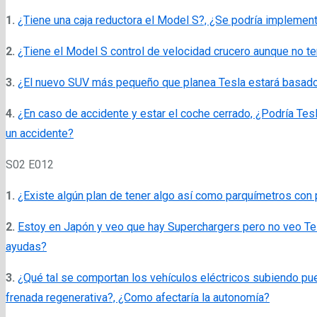
1.
¿Tiene una caja reductora el Model S?, ¿Se podría implemen
2.
¿Tiene el Model S control de velocidad crucero aunque no te
3.
¿El nuevo SUV más pequeño que planea Tesla estará basado 
4.
¿En caso de accidente y estar el coche cerrado, ¿Podría Tes
un accidente?
S02 E012
1.
¿Existe algún plan de tener algo así como parquímetros con
2.
Estoy en Japón y veo que hay Superchargers pero no veo Te
ayudas?
3.
¿Qué tal se comportan los vehículos eléctricos subiendo pu
frenada regenerativa?, ¿Como afectaría la autonomía?